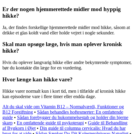
Er der nogen hjemmerettede midler mod hyppig
hikke?
Ja, der findes forskellige hjemmerettede midler mod hikke, såsom at
drikke et glas koldt vand eller holde vejret i nogle sekunder.
Skal man opsøge læge, hvis man oplever kronisk
hikke?
Hvis du oplever langvarig hikke eller andre bekymrende symptomer,
bør du kontakte din læge for en vurdering.
Hvor længe kan hikke vare?
Hikke varer normalt kun i kort tid, men i tilfælde af kronisk hikke
kan episoderne vare i flere timer eller endda dage.
Alt du skal vide om Vitamin B12 – Normalværdi, Funktioner og
B12 Forgiftning
•
Sådan behandles hoftesmerter: En omfattende
guide
•
Sådan forebygger du hukommelsestab og holder din hjerne
skarp
•
En omfattende guide til psykoterapi
•
Guide til Behandling
af Bygkorn i Øjet
•
Din guide til columna cervicalis: Hvad du har
brug for at vide
•
Sådan Sænker Du Dit Kolesterolniveau Naturligt
•