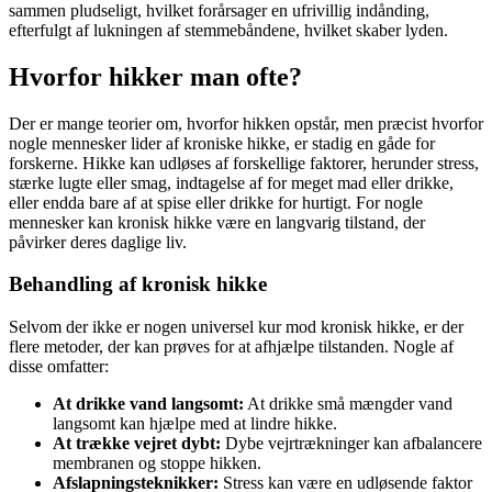
sammen pludseligt, hvilket forårsager en ufrivillig indånding,
efterfulgt af lukningen af stemmebåndene, hvilket skaber lyden.
Hvorfor hikker man ofte?
Der er mange teorier om, hvorfor hikken opstår, men præcist hvorfor
nogle mennesker lider af kroniske hikke, er stadig en gåde for
forskerne. Hikke kan udløses af forskellige faktorer, herunder stress,
stærke lugte eller smag, indtagelse af for meget mad eller drikke,
eller endda bare af at spise eller drikke for hurtigt. For nogle
mennesker kan kronisk hikke være en langvarig tilstand, der
påvirker deres daglige liv.
Behandling af kronisk hikke
Selvom der ikke er nogen universel kur mod kronisk hikke, er der
flere metoder, der kan prøves for at afhjælpe tilstanden. Nogle af
disse omfatter:
At drikke vand langsomt:
At drikke små mængder vand
langsomt kan hjælpe med at lindre hikke.
At trække vejret dybt:
Dybe vejrtrækninger kan afbalancere
membranen og stoppe hikken.
Afslapningsteknikker:
Stress kan være en udløsende faktor