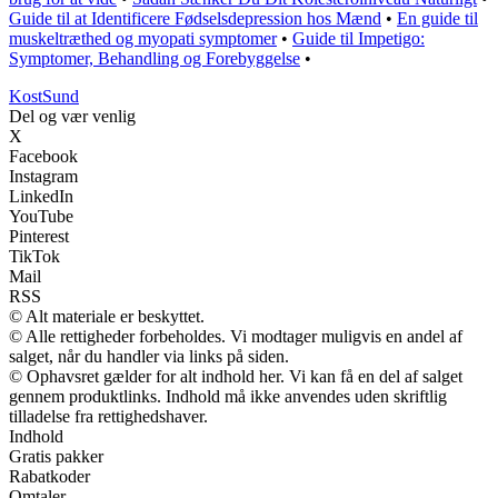
Guide til at Identificere Fødselsdepression hos Mænd
•
En guide til
muskeltræthed og myopati symptomer
•
Guide til Impetigo:
Symptomer, Behandling og Forebyggelse
•
Kost
Sund
Del og vær venlig
X
Facebook
Instagram
LinkedIn
YouTube
Pinterest
TikTok
Mail
RSS
© Alt materiale er beskyttet.
© Alle rettigheder forbeholdes. Vi modtager muligvis en andel af
salget, når du handler via links på siden.
© Ophavsret gælder for alt indhold her. Vi kan få en del af salget
gennem produktlinks. Indhold må ikke anvendes uden skriftlig
tilladelse fra rettighedshaver.
Indhold
Gratis pakker
Rabatkoder
Omtaler