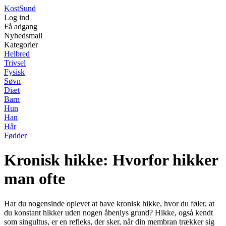
Kost
Sund
Log ind
Få adgang
Nyhedsmail
Kategorier
Helbred
Trivsel
Fysisk
Søvn
Diæt
Barn
Hun
Han
Hår
Fødder
Kronisk hikke: Hvorfor hikker
man ofte
Har du nogensinde oplevet at have kronisk hikke, hvor du føler, at
du konstant hikker uden nogen åbenlys grund? Hikke, også kendt
som singultus, er en refleks, der sker, når din membran trækker sig