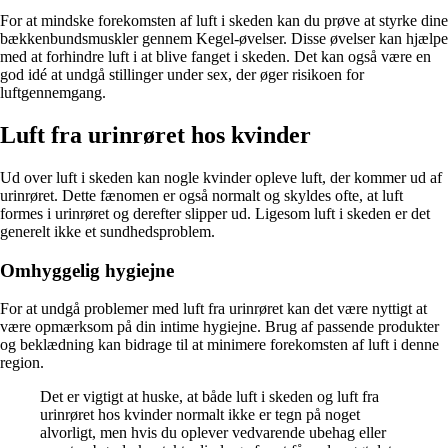
For at mindske forekomsten af luft i skeden kan du prøve at styrke dine
bækkenbundsmuskler gennem Kegel-øvelser. Disse øvelser kan hjælpe
med at forhindre luft i at blive fanget i skeden. Det kan også være en
god idé at undgå stillinger under sex, der øger risikoen for
luftgennemgang.
Luft fra urinrøret hos kvinder
Ud over luft i skeden kan nogle kvinder opleve luft, der kommer ud af
urinrøret. Dette fænomen er også normalt og skyldes ofte, at luft
formes i urinrøret og derefter slipper ud. Ligesom luft i skeden er det
generelt ikke et sundhedsproblem.
Omhyggelig hygiejne
For at undgå problemer med luft fra urinrøret kan det være nyttigt at
være opmærksom på din intime hygiejne. Brug af passende produkter
og beklædning kan bidrage til at minimere forekomsten af luft i denne
region.
Det er vigtigt at huske, at både luft i skeden og luft fra
urinrøret hos kvinder normalt ikke er tegn på noget
alvorligt, men hvis du oplever vedvarende ubehag eller