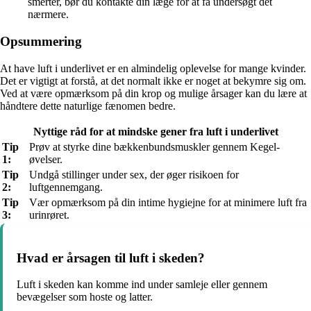
smerter, bør du kontakte din læge for at få undersøgt det
nærmere.
Opsummering
At have luft i underlivet er en almindelig oplevelse for mange kvinder.
Det er vigtigt at forstå, at det normalt ikke er noget at bekymre sig om.
Ved at være opmærksom på din krop og mulige årsager kan du lære at
håndtere dette naturlige fænomen bedre.
Nyttige råd for at mindske gener fra luft i underlivet
Tip
Prøv at styrke dine bækkenbundsmuskler gennem Kegel-
1:
øvelser.
Tip
Undgå stillinger under sex, der øger risikoen for
2:
luftgennemgang.
Tip
Vær opmærksom på din intime hygiejne for at minimere luft fra
3:
urinrøret.
Hvad er årsagen til luft i skeden?
Luft i skeden kan komme ind under samleje eller gennem
bevægelser som hoste og latter.