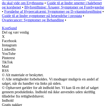
du skal vide om Erythrasma
•
Guide til at lindre smerter i halebenet
og korsbenet
•
Blyforgiftning: Årsager, Symptomer og Forebyggelse
•
Forståelse af Hypercalcæmi: Symptomer og D-vitaminforgiftning
•
Guide til at lindre symptomer på betændelse i prostata
•
Ovariecancer: Symptomer og Behandling
•
Kost
Sund
Del og vær venlig
X
Facebook
Instagram
LinkedIn
YouTube
Pinterest
TikTok
Mail
RSS
© Alt materiale er beskyttet.
© Alle rettigheder forbeholdes. Vi modtager muligvis en andel af
salget, når du handler via links på siden.
© Ophavsret gælder for alt indhold her. Vi kan få en del af salget
gennem produktlinks. Indhold må ikke anvendes uden skriftlig
tilladelse fra rettighedshaver.
Indhold
Gratis pakker