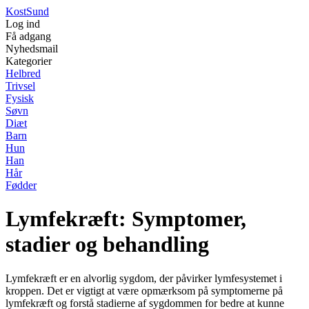
Kost
Sund
Log ind
Få adgang
Nyhedsmail
Kategorier
Helbred
Trivsel
Fysisk
Søvn
Diæt
Barn
Hun
Han
Hår
Fødder
Lymfekræft: Symptomer,
stadier og behandling
Lymfekræft er en alvorlig sygdom, der påvirker lymfesystemet i
kroppen. Det er vigtigt at være opmærksom på symptomerne på
lymfekræft og forstå stadierne af sygdommen for bedre at kunne