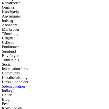
Rabatkoder
Omtaler
Købshjælp
Anvisninger
Indslag
Abonnent
Min bruger
Tilmelding
Udgifter
Udbytte
Funktioner
Samfund
Bliv følger
Tilmeld dig
Social
Informationsbrev
Community
Lokalbefolkning
Links i indholdet
Sidenavigation
Indlæg
Galleri
Blog
Feed
KostSund.dk