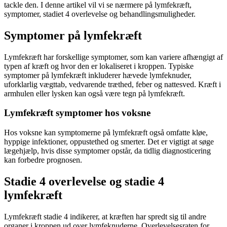
tackle den. I denne artikel vil vi se nærmere på lymfekræft,
symptomer, stadiet 4 overlevelse og behandlingsmuligheder.
Symptomer på lymfekræft
Lymfekræft har forskellige symptomer, som kan variere afhængigt af
typen af kræft og hvor den er lokaliseret i kroppen. Typiske
symptomer på lymfekræft inkluderer hævede lymfeknuder,
uforklarlig vægttab, vedvarende træthed, feber og nattesved. Kræft i
armhulen eller lysken kan også være tegn på lymfekræft.
Lymfekræft symptomer hos voksne
Hos voksne kan symptomerne på lymfekræft også omfatte kløe,
hyppige infektioner, oppustethed og smerter. Det er vigtigt at søge
lægehjælp, hvis disse symptomer opstår, da tidlig diagnosticering
kan forbedre prognosen.
Stadie 4 overlevelse og stadie 4
lymfekræft
Lymfekræft stadie 4 indikerer, at kræften har spredt sig til andre
organer i kroppen ud over lymfeknuderne. Overlevelsesraten for