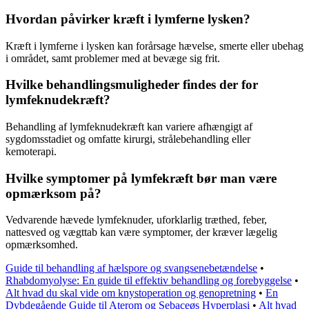
Hvordan påvirker kræft i lymferne lysken?
Kræft i lymferne i lysken kan forårsage hævelse, smerte eller ubehag
i området, samt problemer med at bevæge sig frit.
Hvilke behandlingsmuligheder findes der for
lymfeknudekræft?
Behandling af lymfeknudekræft kan variere afhængigt af
sygdomsstadiet og omfatte kirurgi, strålebehandling eller
kemoterapi.
Hvilke symptomer på lymfekræft bør man være
opmærksom på?
Vedvarende hævede lymfeknuder, uforklarlig træthed, feber,
nattesved og vægttab kan være symptomer, der kræver lægelig
opmærksomhed.
Guide til behandling af hælspore og svangsenebetændelse
•
Rhabdomyolyse: En guide til effektiv behandling og forebyggelse
•
Alt hvad du skal vide om knystoperation og genopretning
•
En
Dybdegående Guide til Aterom og Sebaceøs Hyperplasi
•
Alt hvad