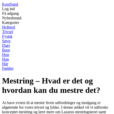
Kost
Sund
Log ind
Få adgang
Nyhedsmail
Kategorier
Helbred
Trivsel
Fysisk
Søvn
Diæt
Barn
Hun
Han
Hår
Fødder
Mestring – Hvad er det og
hvordan kan du mestre det?
At have evnen til at mestre livets udfordringer og modgang er
afgørende for vores trivsel og lykke. I denne artikel vil vi udforske
konceptet mestring og lære mere om Lazarus mestringsteori samt