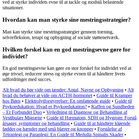
ved at styrke individets evne til at tackle og modstå belastende
situationer.
Hvordan kan man styrke sine mestringsstrategier?
Man kan styrke sine mestringsstrategier gennem træning,
selvrefleksion, terapi og opbygning af sociale støttenetværk.
Hvilken forskel kan en god mestringsevne gøre for
individet?
En god mestringsevne kan gøre en stor forskel for individet ved at
øge trivsel, reducere stress og styrke evnen til at håndtere livets
udfordringer med succes.
Alt hvad du bør vide om tænder: Antal, Navne og Opbygning
•
Alt
hvad du behøver at vide om ACTH-hormonet
•
Guide til Kramper
hos Børn
•
Elektrolytforstyrrelser: En omfattende guide
•
Guide til
Psykoedukation: Hvad er Psykoedukation?
•
Kaffen og Sundheden
– Et Forbundet Duo
•
Vejledning til Diagnose og Behandling af
Vestibulær Migræne
•
Guide til Hæmatom, SDH og Hygrom: Forstå
årsager, symptomer og behandling
•
Guide til at håndtere kløende
fødder og hænder med små blærer og knopper
•
Forståelse af
Tetraplegi og Paraplegi: En Guide til Medulla Spinalis Skader
•