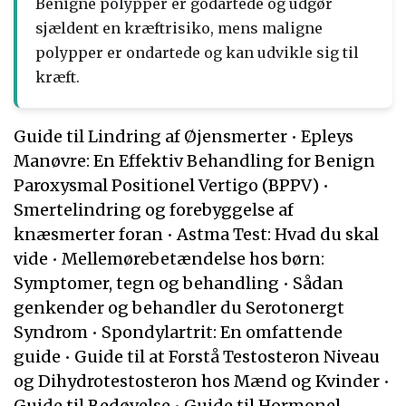
Benigne polypper er godartede og udgør
sjældent en kræftrisiko, mens maligne
polypper er ondartede og kan udvikle sig til
kræft.
Guide til Lindring af Øjensmerter
•
Epleys
Manøvre: En Effektiv Behandling for Benign
Paroxysmal Positionel Vertigo (BPPV)
•
Smertelindring og forebyggelse af
knæsmerter foran
•
Astma Test: Hvad du skal
vide
•
Mellemørebetændelse hos børn:
Symptomer, tegn og behandling
•
Sådan
genkender og behandler du Serotonergt
Syndrom
•
Spondylartrit: En omfattende
guide
•
Guide til at Forstå Testosteron Niveau
og Dihydrotestosteron hos Mænd og Kvinder
•
Guide til Bedøvelse
•
Guide til Hormonel