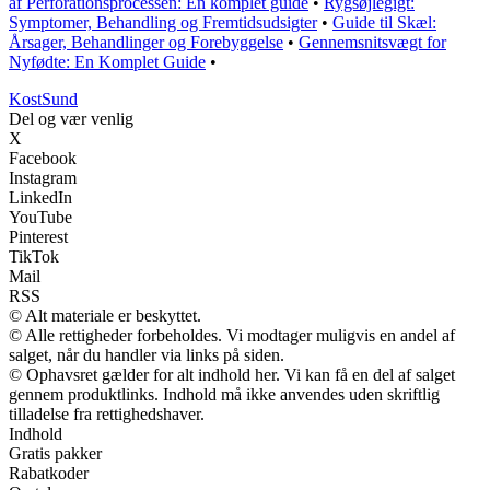
af Perforationsprocessen: En komplet guide
•
Rygsøjlegigt:
Symptomer, Behandling og Fremtidsudsigter
•
Guide til Skæl:
Årsager, Behandlinger og Forebyggelse
•
Gennemsnitsvægt for
Nyfødte: En Komplet Guide
•
Kost
Sund
Del og vær venlig
X
Facebook
Instagram
LinkedIn
YouTube
Pinterest
TikTok
Mail
RSS
© Alt materiale er beskyttet.
© Alle rettigheder forbeholdes. Vi modtager muligvis en andel af
salget, når du handler via links på siden.
© Ophavsret gælder for alt indhold her. Vi kan få en del af salget
gennem produktlinks. Indhold må ikke anvendes uden skriftlig
tilladelse fra rettighedshaver.
Indhold
Gratis pakker
Rabatkoder