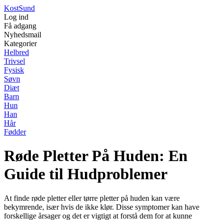
Kost
Sund
Log ind
Få adgang
Nyhedsmail
Kategorier
Helbred
Trivsel
Fysisk
Søvn
Diæt
Barn
Hun
Han
Hår
Fødder
Røde Pletter På Huden: En
Guide til Hudproblemer
At finde røde pletter eller tørre pletter på huden kan være
bekymrende, især hvis de ikke klør. Disse symptomer kan have
forskellige årsager og det er vigtigt at forstå dem for at kunne