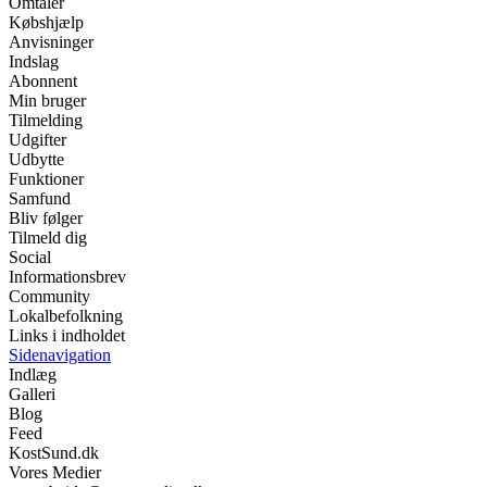
Omtaler
Købshjælp
Anvisninger
Indslag
Abonnent
Min bruger
Tilmelding
Udgifter
Udbytte
Funktioner
Samfund
Bliv følger
Tilmeld dig
Social
Informationsbrev
Community
Lokalbefolkning
Links i indholdet
Sidenavigation
Indlæg
Galleri
Blog
Feed
KostSund.dk
Vores Medier