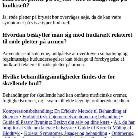
hudkræft?
Ja, røde pletter på brystet bør overvåges nøje, da de kan være
symptomer på visse typer hudkræft.
Hvordan beskytter man sig mod hudkræft relateret
til røde pletter på armen?
Anvendelse af solcreme, undgåelse af overdreven solbadning og
regelmæssige hudundersøgelser kan bidrage til forebyggelse af
hudkræft relateret til røde pletter på armen.
Hvilke behandlingsmuligheder findes der for
skællende hud?
Behandlinger for skællende hud kan omfatte medicinske cremer,
fugtighedscremer, og i svære tilfælde lægeligt ordinerede medicin.
Kompressionsbehandling: En Effektiv Metode til Behandling af
Ødemer
•
Forhøjet tryk i hjernen: Symptomer og behandling
•
Guide til Passiv Rygning: Beskyt dig selv og dine kære
•
Alt, du har
brug for at vide om laterale halscyste
•
Guide til Korrekt Måling af
Blodtryk
•
Kolera: Symptomer, årsager og behandling
•
Optimering