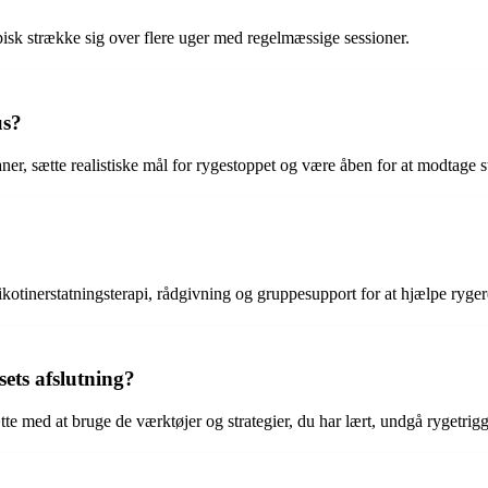
pisk strække sig over flere uger med regelmæssige sessioner.
us?
aner, sætte realistiske mål for rygestoppet og være åben for at modtage s
kotinerstatningsterapi, rådgivning og gruppesupport for at hjælpe ryge
ets afslutning?
te med at bruge de værktøjer og strategier, du har lært, undgå rygetrigge