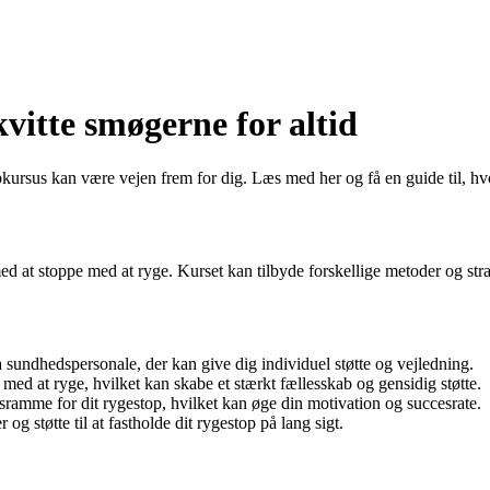
kvitte smøgerne for altid
opkursus kan være vejen frem for dig. Læs med her og få en guide til, hv
ed at stoppe med at ryge. Kurset kan tilbyde forskellige metoder og strat
a sundhedspersonale, der kan give dig individuel støtte og vejledning.
med at ryge, hvilket kan skabe et stærkt fællesskab og gensidig støtte.
dsramme for dit rygestop, hvilket kan øge din motivation og succesrate.
g støtte til at fastholde dit rygestop på lang sigt.