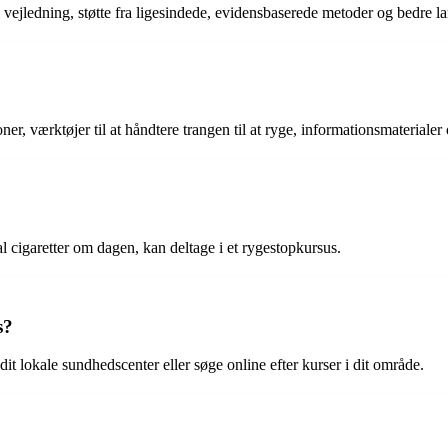
l vejledning, støtte fra ligesindede, evidensbaserede metoder og bedre l
ner, værktøjer til at håndtere trangen til at ryge, informationsmateriale
al cigaretter om dagen, kan deltage i et rygestopkursus.
s?
t lokale sundhedscenter eller søge online efter kurser i dit område.