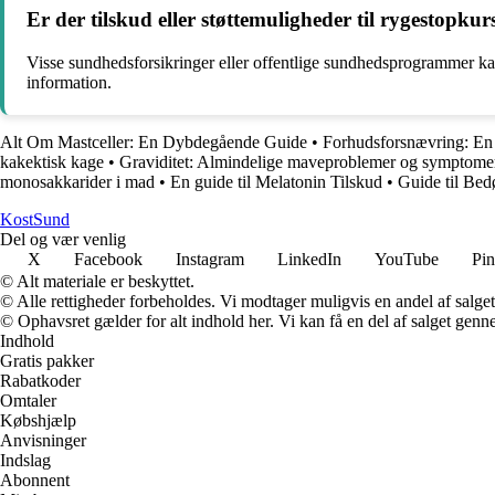
Er der tilskud eller støttemuligheder til rygestopkur
Visse sundhedsforsikringer eller offentlige sundhedsprogrammer kan 
information.
Alt Om Mastceller: En Dybdegående Guide
•
Forhudsforsnævring: En
kakektisk kage
•
Graviditet: Almindelige maveproblemer og symptom
monosakkarider i mad
•
En guide til Melatonin Tilskud
•
Guide til Bed
Kost
Sund
Del og vær venlig
X
Facebook
Instagram
LinkedIn
YouTube
Pin
© Alt materiale er beskyttet.
© Alle rettigheder forbeholdes. Vi modtager muligvis en andel af salget,
© Ophavsret gælder for alt indhold her. Vi kan få en del af salget genne
Indhold
Gratis pakker
Rabatkoder
Omtaler
Købshjælp
Anvisninger
Indslag
Abonnent