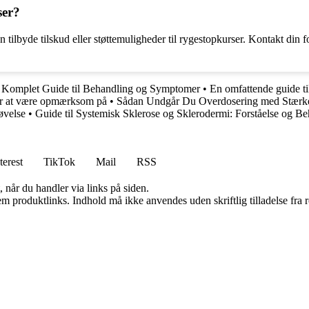
ser?
tilbyde tilskud eller støttemuligheder til rygestopkurser. Kontakt din 
 Komplet Guide til Behandling og Symptomer
•
En omfattende guide ti
er at være opmærksom på
•
Sådan Undgår Du Overdosering med Stærke
øvelse
•
Guide til Systemisk Sklerose og Sklerodermi: Forståelse og B
terest
TikTok
Mail
RSS
 når du handler via links på siden.
m produktlinks. Indhold må ikke anvendes uden skriftlig tilladelse fra r