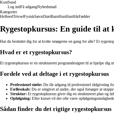
Kost
Sund
Log ind
Få adgang
Nyhedsmail
Kategorier
Helbred
Trivsel
Fysisk
Søvn
Diæt
Barn
Hun
Han
Hår
Fødder
Rygestopkursus: En guide til at 
Har du besluttet dig for at kvitte smøgerne en gang for alle? Et rygest
Hvad er et rygestopkursus?
Et rygestopkursus er en struktureret programdesignet til at hjælpe dig m
Fordele ved at deltage i et rygestopkursus
Professionel støtte:
Du får adgang til professionel rådgivning fr
Fællesskab:
Du er omgivet af andre, der også forsøger at stoppe 
Struktur:
Et rygestopkursus giver dig en struktureret plan og ti
Opfølgning:
Efter kurset vil der ofte være opfølgningsmuligheder o
Sådan finder du det rigtige rygestopkursus