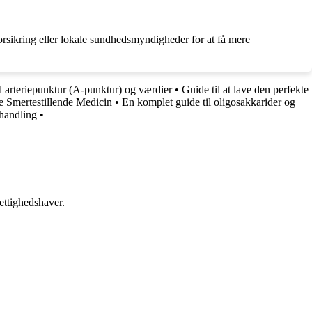
forsikring eller lokale sundhedsmyndigheder for at få mere
l arteriepunktur (A-punktur) og værdier
•
Guide til at lave den perfekte
 Smertestillende Medicin
•
En komplet guide til oligosakkarider og
ehandling
•
ettighedshaver.