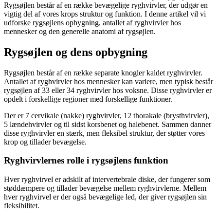
Rygsøjlen består af en række bevægelige ryghvirvler, der udgør en
vigtig del af vores krops struktur og funktion. I denne artikel vil vi
udforske rygsøjlens opbygning, antallet af ryghvirvler hos
mennesker og den generelle anatomi af rygsøjlen.
Rygsøjlen og dens opbygning
Rygsøjlen består af en række separate knogler kaldet ryghvirvler.
Antallet af ryghvirvler hos mennesker kan variere, men typisk består
rygsøjlen af 33 eller 34 ryghvirvler hos voksne. Disse ryghvirvler er
opdelt i forskellige regioner med forskellige funktioner.
Der er 7 cervikale (nakke) ryghvirvler, 12 thorakale (brysthvirvler),
5 lændehvirvler og til sidst korsbenet og halebenet. Sammen danner
disse ryghvirvler en stærk, men fleksibel struktur, der støtter vores
krop og tillader bevægelse.
Ryghvirvlernes rolle i rygsøjlens funktion
Hver ryghvirvel er adskilt af intervertebrale diske, der fungerer som
støddæmpere og tillader bevægelse mellem ryghvirvlerne. Mellem
hver ryghvirvel er der også bevægelige led, der giver rygsøjlen sin
fleksibilitet.