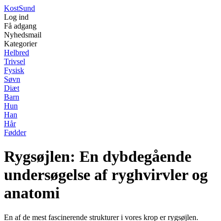
Kost
Sund
Log ind
Få adgang
Nyhedsmail
Kategorier
Helbred
Trivsel
Fysisk
Søvn
Diæt
Barn
Hun
Han
Hår
Fødder
Rygsøjlen: En dybdegående
undersøgelse af ryghvirvler og
anatomi
En af de mest fascinerende strukturer i vores krop er rygsøjlen.