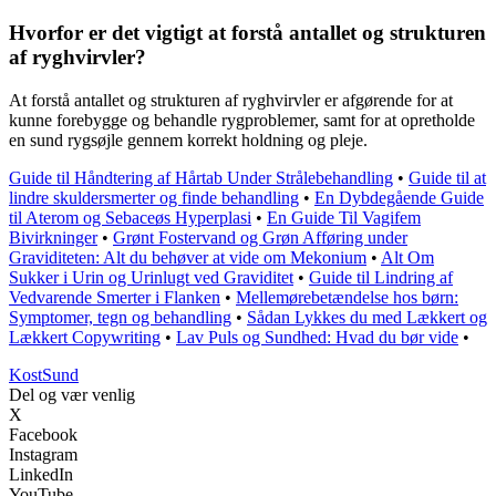
Hvorfor er det vigtigt at forstå antallet og strukturen
af ryghvirvler?
At forstå antallet og strukturen af ryghvirvler er afgørende for at
kunne forebygge og behandle rygproblemer, samt for at opretholde
en sund rygsøjle gennem korrekt holdning og pleje.
Guide til Håndtering af Hårtab Under Strålebehandling
•
Guide til at
lindre skuldersmerter og finde behandling
•
En Dybdegående Guide
til Aterom og Sebaceøs Hyperplasi
•
En Guide Til Vagifem
Bivirkninger
•
Grønt Fostervand og Grøn Afføring under
Graviditeten: Alt du behøver at vide om Mekonium
•
Alt Om
Sukker i Urin og Urinlugt ved Graviditet
•
Guide til Lindring af
Vedvarende Smerter i Flanken
•
Mellemørebetændelse hos børn:
Symptomer, tegn og behandling
•
Sådan Lykkes du med Lækkert og
Lækkert Copywriting
•
Lav Puls og Sundhed: Hvad du bør vide
•
Kost
Sund
Del og vær venlig
X
Facebook
Instagram
LinkedIn
YouTube