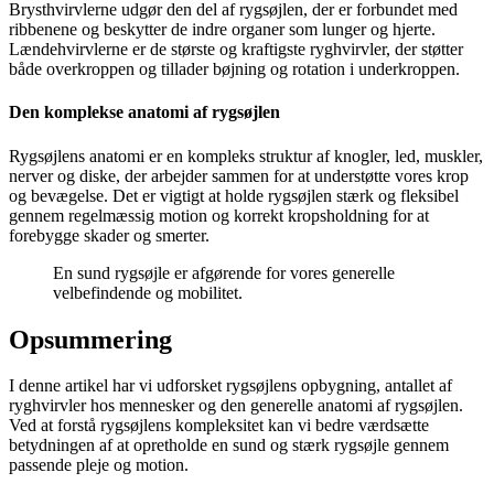
Brysthvirvlerne udgør den del af rygsøjlen, der er forbundet med
ribbenene og beskytter de indre organer som lunger og hjerte.
Lændehvirvlerne er de største og kraftigste ryghvirvler, der støtter
både overkroppen og tillader bøjning og rotation i underkroppen.
Den komplekse anatomi af rygsøjlen
Rygsøjlens anatomi er en kompleks struktur af knogler, led, muskler,
nerver og diske, der arbejder sammen for at understøtte vores krop
og bevægelse. Det er vigtigt at holde rygsøjlen stærk og fleksibel
gennem regelmæssig motion og korrekt kropsholdning for at
forebygge skader og smerter.
En sund rygsøjle er afgørende for vores generelle
velbefindende og mobilitet.
Opsummering
I denne artikel har vi udforsket rygsøjlens opbygning, antallet af
ryghvirvler hos mennesker og den generelle anatomi af rygsøjlen.
Ved at forstå rygsøjlens kompleksitet kan vi bedre værdsætte
betydningen af at opretholde en sund og stærk rygsøjle gennem
passende pleje og motion.