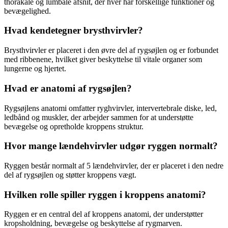
thorakale og lumbale afsnit, der hver har forskellige funktioner og
bevægelighed.
Hvad kendetegner brysthvirvler?
Brysthvirvler er placeret i den øvre del af rygsøjlen og er forbundet
med ribbenene, hvilket giver beskyttelse til vitale organer som
lungerne og hjertet.
Hvad er anatomi af rygsøjlen?
Rygsøjlens anatomi omfatter ryghvirvler, intervertebrale diske, led,
ledbånd og muskler, der arbejder sammen for at understøtte
bevægelse og opretholde kroppens struktur.
Hvor mange lændehvirvler udgør ryggen normalt?
Ryggen består normalt af 5 lændehvirvler, der er placeret i den nedre
del af rygsøjlen og støtter kroppens vægt.
Hvilken rolle spiller ryggen i kroppens anatomi?
Ryggen er en central del af kroppens anatomi, der understøtter
kropsholdning, bevægelse og beskyttelse af rygmarven.