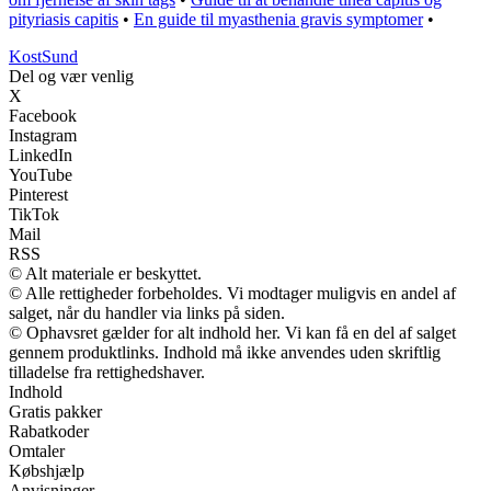
pityriasis capitis
•
En guide til myasthenia gravis symptomer
•
Kost
Sund
Del og vær venlig
X
Facebook
Instagram
LinkedIn
YouTube
Pinterest
TikTok
Mail
RSS
© Alt materiale er beskyttet.
© Alle rettigheder forbeholdes. Vi modtager muligvis en andel af
salget, når du handler via links på siden.
© Ophavsret gælder for alt indhold her. Vi kan få en del af salget
gennem produktlinks. Indhold må ikke anvendes uden skriftlig
tilladelse fra rettighedshaver.
Indhold
Gratis pakker
Rabatkoder
Omtaler
Købshjælp
Anvisninger