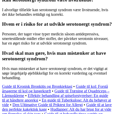
I alvorlige tilfælde kan serotonergt syndrom være livstruende, hvis
det ikke behandles rettidigt og korrekt.
Hvem er i risiko for at udvikle serotonergt syndrom?
Personer, der tager visse typer medicin såsom antidepressiva,
smertestillende midler eller stoffer, der påvirker serotonin niveauer,
har en øget risiko for at udvikle serotonergt syndrom.
Hvad skal man gøre, hvis man mistænker at have
serotonergt syndrom?
Hvis man mistænker at have serotonergt syndrom, er det vigtigt at
søge lægehjælp øjeblikkeligt for en korrekt vurdering og eventuel
behandling.
Guide til Kronisk Bronkitis og Bronkiektasi
•
Guide til kol: Forstå
årsagerne til kol og lungekræft
•
Guide til Træning af Quadriceps –
Lårmusklerne
•
Effektiv behandling af spiseforstyrrelser: En guide
til at håndtere anoreksi
•
En guide til Tuberkulose: Alt du behøver at
vide
•
Den Ultimative Guide til Priktest for Allergi
•
Guide til at lave
den perfekte kakektisk kage
•
Hudlapper: Alt du har brug for at vide
om fjernelse af skin tags
•
Guide til at behandle tinea capitis og