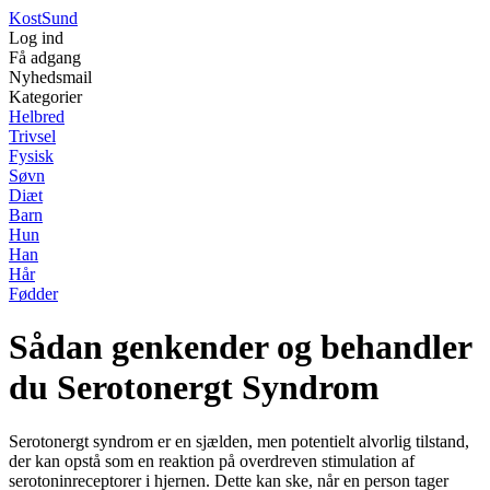
Kost
Sund
Log ind
Få adgang
Nyhedsmail
Kategorier
Helbred
Trivsel
Fysisk
Søvn
Diæt
Barn
Hun
Han
Hår
Fødder
Sådan genkender og behandler
du Serotonergt Syndrom
Serotonergt syndrom er en sjælden, men potentielt alvorlig tilstand,
der kan opstå som en reaktion på overdreven stimulation af
serotoninreceptorer i hjernen. Dette kan ske, når en person tager