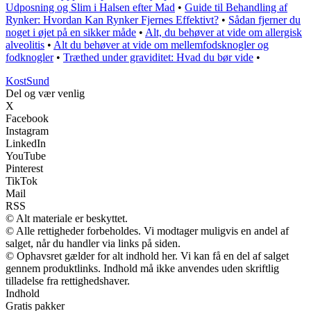
Udposning og Slim i Halsen efter Mad
•
Guide til Behandling af
Rynker: Hvordan Kan Rynker Fjernes Effektivt?
•
Sådan fjerner du
noget i øjet på en sikker måde
•
Alt, du behøver at vide om allergisk
alveolitis
•
Alt du behøver at vide om mellemfodsknogler og
fodknogler
•
Træthed under graviditet: Hvad du bør vide
•
Kost
Sund
Del og vær venlig
X
Facebook
Instagram
LinkedIn
YouTube
Pinterest
TikTok
Mail
RSS
© Alt materiale er beskyttet.
© Alle rettigheder forbeholdes. Vi modtager muligvis en andel af
salget, når du handler via links på siden.
© Ophavsret gælder for alt indhold her. Vi kan få en del af salget
gennem produktlinks. Indhold må ikke anvendes uden skriftlig
tilladelse fra rettighedshaver.
Indhold
Gratis pakker