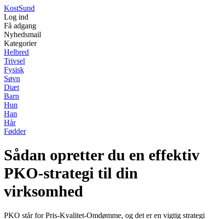
Kost
Sund
Log ind
Få adgang
Nyhedsmail
Kategorier
Helbred
Trivsel
Fysisk
Søvn
Diæt
Barn
Hun
Han
Hår
Fødder
Sådan opretter du en effektiv
PKO-strategi til din
virksomhed
PKO står for Pris-Kvalitet-Omdømme, og det er en vigtig strategi