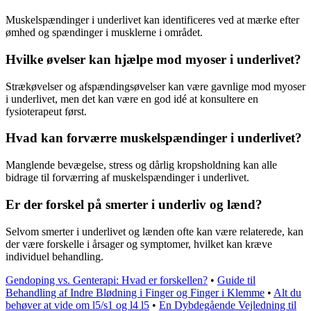
Muskelspændinger i underlivet kan identificeres ved at mærke efter
ømhed og spændinger i musklerne i området.
Hvilke øvelser kan hjælpe mod myoser i underlivet?
Strækøvelser og afspændingsøvelser kan være gavnlige mod myoser
i underlivet, men det kan være en god idé at konsultere en
fysioterapeut først.
Hvad kan forværre muskelspændinger i underlivet?
Manglende bevægelse, stress og dårlig kropsholdning kan alle
bidrage til forværring af muskelspændinger i underlivet.
Er der forskel på smerter i underliv og lænd?
Selvom smerter i underlivet og lænden ofte kan være relaterede, kan
der være forskelle i årsager og symptomer, hvilket kan kræve
individuel behandling.
Gendoping vs. Genterapi: Hvad er forskellen?
•
Guide til
Behandling af Indre Blødning i Finger og Finger i Klemme
•
Alt du
behøver at vide om l5/s1 og l4 l5
•
En Dybdegående Vejledning til