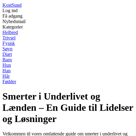
Kost
Sund
Log ind
Få adgang
Nyhedsmail
Kategorier
Helbred
Trivsel
Fysisk
Søvn
Diæt
Barn
Hun
Han
Hår
Fødder
Smerter i Underlivet og
Lænden – En Guide til Lidelser
og Løsninger
Velkommen til vores omfattende guide om smerter i underlivet og