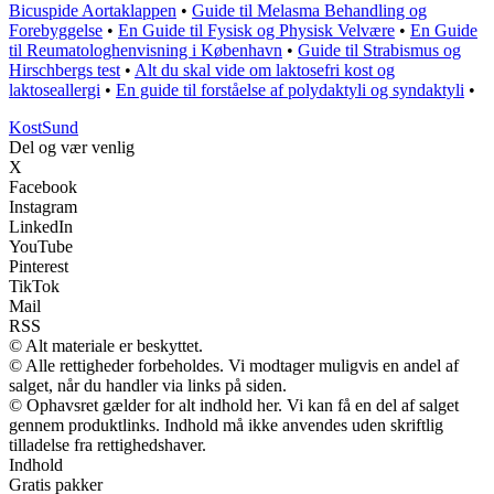
Bicuspide Aortaklappen
•
Guide til Melasma Behandling og
Forebyggelse
•
En Guide til Fysisk og Physisk Velvære
•
En Guide
til Reumatologhenvisning i København
•
Guide til Strabismus og
Hirschbergs test
•
Alt du skal vide om laktosefri kost og
laktoseallergi
•
En guide til forståelse af polydaktyli og syndaktyli
•
Kost
Sund
Del og vær venlig
X
Facebook
Instagram
LinkedIn
YouTube
Pinterest
TikTok
Mail
RSS
© Alt materiale er beskyttet.
© Alle rettigheder forbeholdes. Vi modtager muligvis en andel af
salget, når du handler via links på siden.
© Ophavsret gælder for alt indhold her. Vi kan få en del af salget
gennem produktlinks. Indhold må ikke anvendes uden skriftlig
tilladelse fra rettighedshaver.
Indhold
Gratis pakker