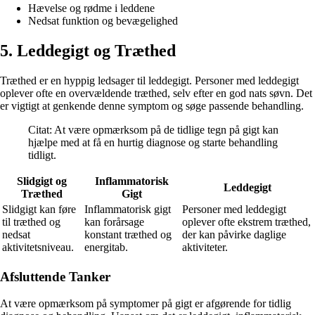
Hævelse og rødme i leddene
Nedsat funktion og bevægelighed
5. Leddegigt og Træthed
Træthed er en hyppig ledsager til leddegigt. Personer med leddegigt
oplever ofte en overvældende træthed, selv efter en god nats søvn. Det
er vigtigt at genkende denne symptom og søge passende behandling.
Citat: At være opmærksom på de tidlige tegn på gigt kan
hjælpe med at få en hurtig diagnose og starte behandling
tidligt.
Slidgigt og
Inflammatorisk
Leddegigt
Træthed
Gigt
Slidgigt kan føre
Inflammatorisk gigt
Personer med leddegigt
til træthed og
kan forårsage
oplever ofte ekstrem træthed,
nedsat
konstant træthed og
der kan påvirke daglige
aktivitetsniveau.
energitab.
aktiviteter.
Afsluttende Tanker
At være opmærksom på symptomer på gigt er afgørende for tidlig