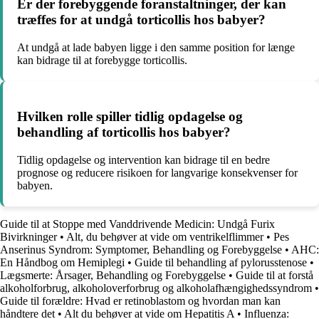
Er der forebyggende foranstaltninger, der kan
træffes for at undgå torticollis hos babyer?
At undgå at lade babyen ligge i den samme position for længe
kan bidrage til at forebygge torticollis.
Hvilken rolle spiller tidlig opdagelse og
behandling af torticollis hos babyer?
Tidlig opdagelse og intervention kan bidrage til en bedre
prognose og reducere risikoen for langvarige konsekvenser for
babyen.
Guide til at Stoppe med Vanddrivende Medicin: Undgå Furix
Bivirkninger
•
Alt, du behøver at vide om ventrikelflimmer
•
Pes
Anserinus Syndrom: Symptomer, Behandling og Forebyggelse
•
AHC:
En Håndbog om Hemiplegi
•
Guide til behandling af pylorusstenose
•
Lægsmerte: Årsager, Behandling og Forebyggelse
•
Guide til at forstå
alkoholforbrug, alkoholoverforbrug og alkoholafhængighedssyndrom
•
Guide til forældre: Hvad er retinoblastom og hvordan man kan
håndtere det
•
Alt du behøver at vide om Hepatitis A
•
Influenza: