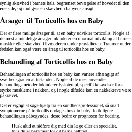
synlig skævhed i barnets hals, begrænset bevægelse af hovedet til den
ene side, og muligvis en skævhed i babyens ansigt.
Årsager til Torticollis hos en Baby
Der er flere mulige årsager til, at en baby udvikler torticollis. Nogle af
de mest almindelige årsager inkluderer en unormal udvikling af barnets
muskler eller skævhed i livmoderen under graviditeten. Traumer under
fødslen kan også være en årsag til torticollis hos en baby.
Behandling af Torticollis hos en Baby
Behandlingen af torticollis hos en baby kan variere afhængigt af
sværhedsgraden af tilstanden. Nogle af de mest anvendte
behandlingsmetoder inkluderer fysioterapi, specifikke øvelser for at
styrke musklerne i nakken, og i nogle tilfælde kan en nakkekrave være
påkrævet.
Det er vigtigt at søge hjælp fra en sundhedsprofessionel, så snart
symptomerne på torticollis opdages hos din baby. Jo tidligere
behandlingen påbegyndes, desto bedre er prognosen for bedring.
Husk altid at rådføre dig med din læge eller en specialist,
hvis du er bekymret for dit barns helbred.