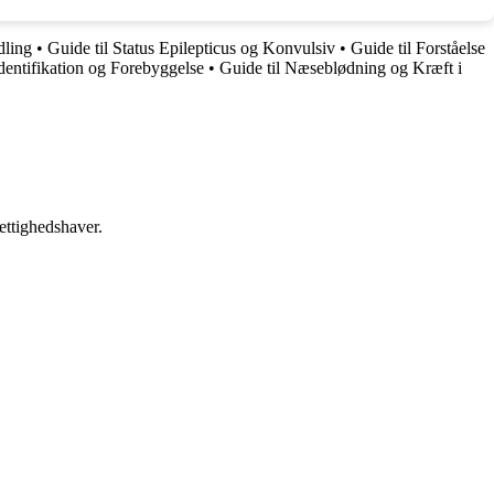
dling
•
Guide til Status Epilepticus og Konvulsiv
•
Guide til Forståelse
dentifikation og Forebyggelse
•
Guide til Næseblødning og Kræft i
ettighedshaver.