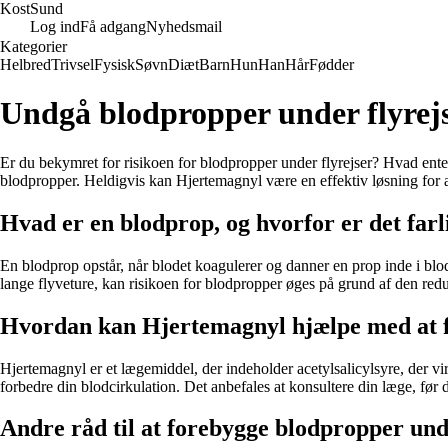
Kost
Sund
Log ind
Få adgang
Nyhedsmail
Kategorier
Helbred
Trivsel
Fysisk
Søvn
Diæt
Barn
Hun
Han
Hår
Fødder
Undgå blodpropper under flyrej
Er du bekymret for risikoen for blodpropper under flyrejser? Hvad enten d
blodpropper. Heldigvis kan Hjertemagnyl være en effektiv løsning for a
Hvad er en blodprop, og hvorfor er det farl
En blodprop opstår, når blodet koagulerer og danner en prop inde i blo
lange flyveture, kan risikoen for blodpropper øges på grund af den reduc
Hvordan kan Hjertemagnyl hjælpe med at f
Hjertemagnyl er et lægemiddel, der indeholder acetylsalicylsyre, der v
forbedre din blodcirkulation. Det anbefales at konsultere din læge, fø
Andre råd til at forebygge blodpropper und