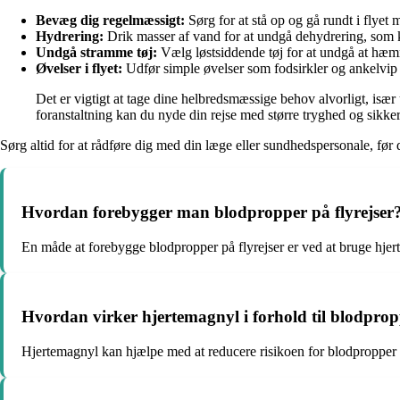
Bevæg dig regelmæssigt:
Sørg for at stå op og gå rundt i flyet
Hydrering:
Drik masser af vand for at undgå dehydrering, som k
Undgå stramme tøj:
Vælg løstsiddende tøj for at undgå at hæm
Øvelser i flyet:
Udfør simple øvelser som fodsirkler og ankelvip 
Det er vigtigt at tage dine helbredsmæssige behov alvorligt, isæ
foranstaltning kan du nyde din rejse med større tryghed og sikke
Sørg altid for at rådføre dig med din læge eller sundhedspersonale, før
Hvordan forebygger man blodpropper på flyrejser
En måde at forebygge blodpropper på flyrejser er ved at bruge hje
Hvordan virker hjertemagnyl i forhold til blodprop
Hjertemagnyl kan hjælpe med at reducere risikoen for blodpropper u