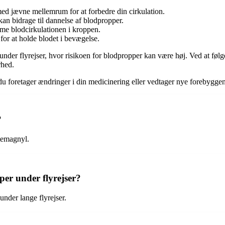
 med jævne mellemrum for at forbedre din cirkulation.
an bidrage til dannelse af blodpropper.
me blodcirkulationen i kroppen.
for at holde blodet i bevægelse.
r under flyrejser, hvor risikoen for blodpropper kan være høj. Ved at f
rhed.
 du foretager ændringer i din medicinering eller vedtager nye forebyggen
?
rtemagnyl.
per under flyrejser?
nder lange flyrejser.