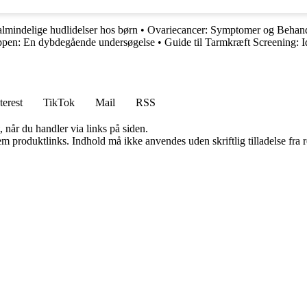
 almindelige hudlidelser hos børn
•
Ovariecancer: Symptomer og Behan
ppen: En dybdegående undersøgelse
•
Guide til Tarmkræft Screening: I
terest
TikTok
Mail
RSS
 når du handler via links på siden.
m produktlinks. Indhold må ikke anvendes uden skriftlig tilladelse fra r