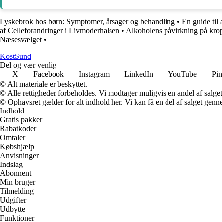
Lyskebrok hos børn: Symptomer, årsager og behandling
•
En guide til
af Celleforandringer i Livmoderhalsen
•
Alkoholens påvirkning på kro
Næsesvælget
•
Kost
Sund
Del og vær venlig
X
Facebook
Instagram
LinkedIn
YouTube
Pin
© Alt materiale er beskyttet.
© Alle rettigheder forbeholdes. Vi modtager muligvis en andel af salget,
© Ophavsret gælder for alt indhold her. Vi kan få en del af salget genne
Indhold
Gratis pakker
Rabatkoder
Omtaler
Købshjælp
Anvisninger
Indslag
Abonnent
Min bruger
Tilmelding
Udgifter
Udbytte
Funktioner