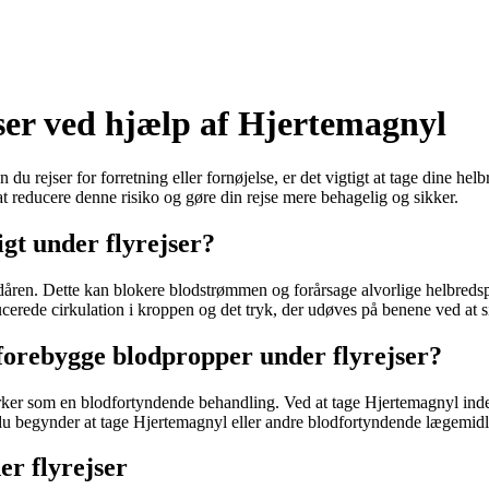
ser ved hjælp af Hjertemagnyl
u rejser for forretning eller fornøjelse, er det vigtigt at tage dine hel
t reducere denne risiko og gøre din rejse mere behagelig og sikker.
igt under flyrejser?
dåren. Dette kan blokere blodstrømmen og forårsage alvorlige helbredsp
erede cirkulation i kroppen og det tryk, der udøves på benene ved at sid
orebygge blodpropper under flyrejser?
irker som en blodfortyndende behandling. Ved at tage Hjertemagnyl inde
r du begynder at tage Hjertemagnyl eller andre blodfortyndende lægemidl
er flyrejser