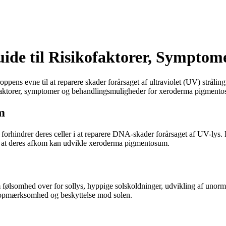
de til Risikofaktorer, Symptom
pens evne til at reparere skader forårsaget af ultraviolet (UV) stråling
ikofaktorer, symptomer og behandlingsmuligheder for xeroderma pigment
m
hindrer deres celler i at reparere DNA-skader forårsaget af UV-lys. De
r at deres afkom kan udvikle xeroderma pigmentosum.
somhed over for sollys, hyppige solskoldninger, udvikling af unormale
 opmærksomhed og beskyttelse mod solen.