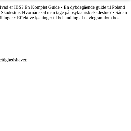
Hvad er IBS? En Komplet Guide
•
En dybdegående guide til Poland
k Skadestue: Hvornår skal man tage på psykiatrisk skadestue?
•
Sådan
llinger
•
Effektive løsninger til behandling af navlegranulom hos
ettighedshaver.