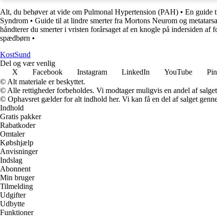
Alt, du behøver at vide om Pulmonal Hypertension (PAH)
•
En guide t
Syndrom
•
Guide til at lindre smerter fra Mortons Neurom og metatarsa
håndterer du smerter i vristen forårsaget af en knogle på indersiden af 
spædbørn
•
Kost
Sund
Del og vær venlig
X
Facebook
Instagram
LinkedIn
YouTube
Pin
© Alt materiale er beskyttet.
© Alle rettigheder forbeholdes. Vi modtager muligvis en andel af salget,
© Ophavsret gælder for alt indhold her. Vi kan få en del af salget genne
Indhold
Gratis pakker
Rabatkoder
Omtaler
Købshjælp
Anvisninger
Indslag
Abonnent
Min bruger
Tilmelding
Udgifter
Udbytte
Funktioner