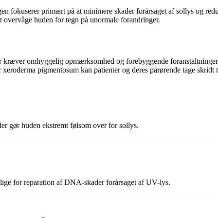
fokuserer primært på at minimere skader forårsaget af sollys og reduce
t overvåge huden for tegn på unormale forandringer.
r kræver omhyggelig opmærksomhed og forebyggende foranstaltninger fo
eroderma pigmentosum kan patienter og deres pårørende tage skridt til 
r gør huden ekstremt følsom over for sollys.
ige for reparation af DNA-skader forårsaget af UV-lys.