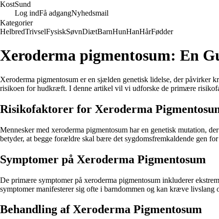
Kost
Sund
Log ind
Få adgang
Nyhedsmail
Kategorier
Helbred
Trivsel
Fysisk
Søvn
Diæt
Barn
Hun
Han
Hår
Fødder
Xeroderma pigmentosum: En Gui
Xeroderma pigmentosum er en sjælden genetisk lidelse, der påvirker krop
risikoen for hudkræft. I denne artikel vil vi udforske de primære ris
Risikofaktorer for Xeroderma Pigmentosu
Mennesker med xeroderma pigmentosum har en genetisk mutation, der for
betyder, at begge forældre skal bære det sygdomsfremkaldende gen fo
Symptomer på Xeroderma Pigmentosum
De primære symptomer på xeroderma pigmentosum inkluderer ekstrem føl
symptomer manifesterer sig ofte i barndommen og kan kræve livslang
Behandling af Xeroderma Pigmentosum