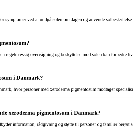
r symptomer ved at undgå solen om dagen og anvende solbeskyttelse som
igmentosum?
 regelmæssig overvågning og beskyttelse mod solen kan forbedre livsk
ntosum i Danmark?
anmark, hvor personer med xeroderma pigmentosum modtager specialisere
ående xeroderma pigmentosum i Danmark?
ilbyder information, rådgivning og støtte til personer og familier berør