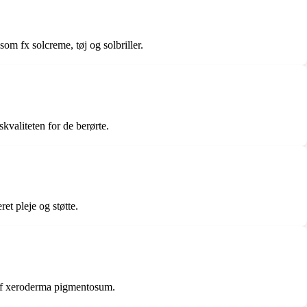
 fx solcreme, tøj og solbriller.
valiteten for de berørte.
t pleje og støtte.
t af xeroderma pigmentosum.