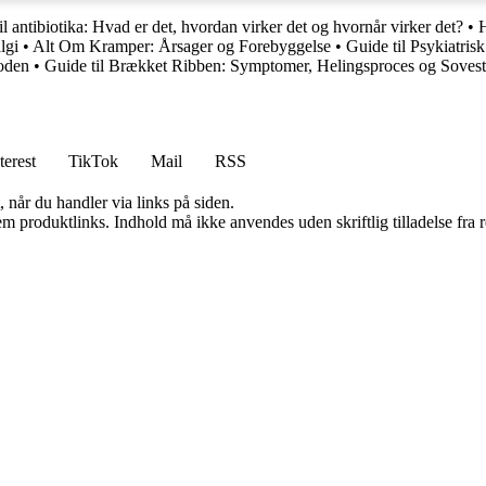
il antibiotika: Hvad er det, hvordan virker det og hvornår virker det?
•
lgi
•
Alt Om Kramper: Årsager og Forebyggelse
•
Guide til Psykiatris
foden
•
Guide til Brækket Ribben: Symptomer, Helingsproces og Sovesti
terest
TikTok
Mail
RSS
 når du handler via links på siden.
m produktlinks. Indhold må ikke anvendes uden skriftlig tilladelse fra r