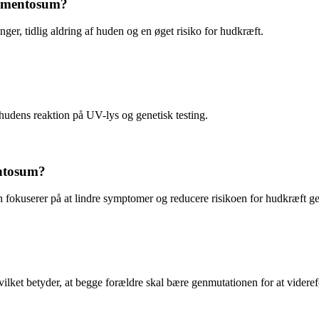
igmentosum?
r, tidlig aldring af huden og en øget risiko for hudkræft.
 hudens reaktion på UV-lys og genetisk testing.
entosum?
okuserer på at lindre symptomer og reducere risikoen for hudkræft g
ilket betyder, at begge forældre skal bære genmutationen for at videre